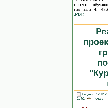
проекте обуча
гимназии № 426 
.PDF)
Ре
проек
г
по
"Ку
Создано: 12.12.2
15:51
|
Печать