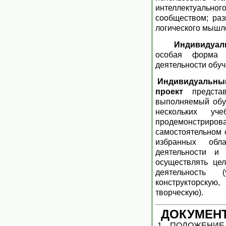
интеллектуально
сообществом; раз
логического мышл
Индивидуал
особая форма о
деятельности обу
Индивиду
проект
представ
выполняемый обу
нескольких уч
продемонстрир
самостоятельном 
избранных обл
деятельности и 
осуществлять це
деятельность 
конструкторскую
творческую).
ДОКУМЕН
1. ПОЛОЖЕНИЕ 