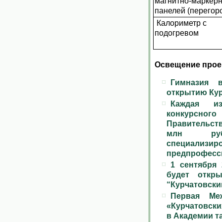
магнитно-маркер
панелей (перегор
Калориметр с
подогревом
Освещение проек
Гимназия 
открытию Кур
Каждая из
конкурсно
Правительст
млн ру
специализир
предпрофесс
1 сентября
будет откр
“Курчатовски
Первая Меж
«Курчатовски
в Академии т