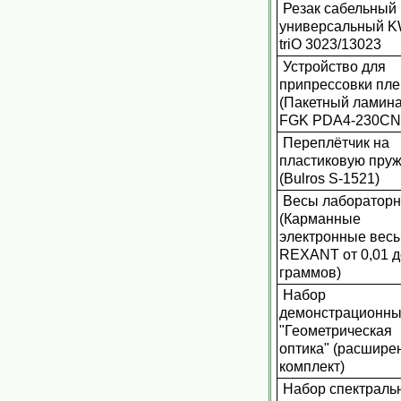
Резак сабельный
универсальный K
triO 3023/13023
Устройство для
припрессовки пле
(Пакетный ламин
FGK PDA4-230CN
Переплётчик на
пластиковую пру
(Bulros S-1521)
Весы лаборатор
(Карманные
электронные вес
REXANT от 0,01 д
граммов)
Набор
демонстрационн
"Геометрическая
оптика" (расшире
комплект)
Набор спектраль