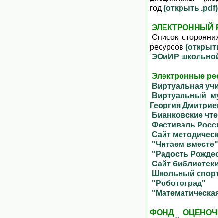
год
(открыть .pdf)
ЭЛЕКТРОННЫЙ
Список сторонни
ресурсов
(открыть
ЭОиИР школьной
Электронные ре
Виртуальная уч
Виртуальный му
Георгия Дмитрие
Бианковские чт
Фестиваль Росс
Сайт методическ
"Читаем вместе"
"Радость Рожде
Сайт библиотек
Школьный спорт
"Роботоград"
"Математическа
ФОНД ОЦЕНОЧ