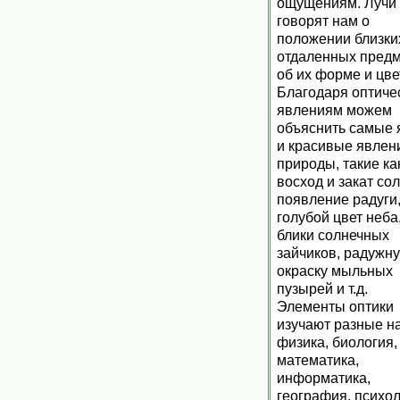
ощущениям. Лучи 
говорят нам о
положении близки
отдаленных предм
об их форме и цве
Благодаря оптиче
явлениям можем
объяснить самые 
и красивые явлен
природы, такие ка
восход и закат со
появление радуги
голубой цвет неба
блики солнечных
зайчиков, радужн
окраску мыльных
пузырей и т.д.
Элементы оптики
изучают разные на
физика, биология,
математика,
информатика,
география, психо