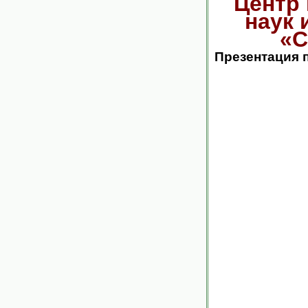
Центр
наук 
«С
Презентация 