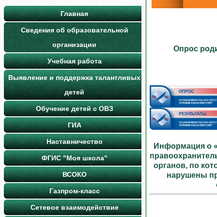
Главная
Сведения об образовательной
организации
Опрос роди
Учебная работа
Выявление и поддержка талантливых
детей
Обучение детей с ОВЗ
ГИА
Наставничество
Информация о «
правоохранител
ФГИС "Моя школа"
органов, по ко
ВСОКО
нарушены пр
Газпром-класс
Сетевое взаимодействие