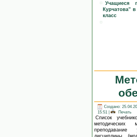
Учащиеся 
Курчатова" в
класс
Мет
об
Создано: 25.04.2
15:51
|
Печать
Список учебник
методических м
преподавание 
дисциплины (мо