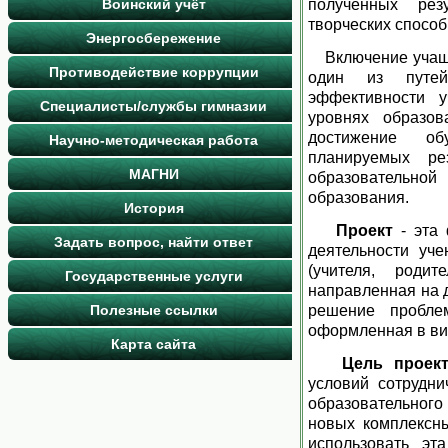
Воинский учёт
полученных резу
творческих способ
Энергосбережение
Включение учащи
Противодействие коррупции
один из путе
эффективности у
Специалисты/службы гимназии
уровнях образов
достижение об
Научно-методическая работа
планируемых ре
МАГНИ
образовательной
образования.
История
Проект
- эта 
Задать вопрос, найти ответ
деятельности уче
(учителя, родит
Государственные услуги
направленная на 
Полезные ссылки
решение пробле
оформленная в вид
Карта сайта
Цель проект
условий сотрудни
образовательного
новых комплексн
использовать эт