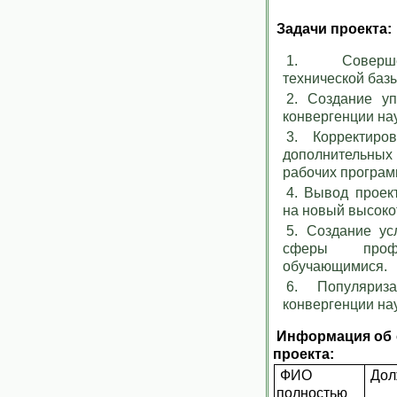
Задачи проекта:
Соверш
технической баз
Создание уп
конвергенции на
Корректиро
дополнительны
рабочих програм
Вывод проек
на новый высоко
Создание ус
сферы профес
обучающимися.
Популяри
конвергенции на
Информация об 
проекта:
ФИО
Дол
полностью