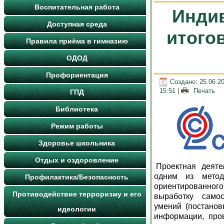
Воспитательная работа
Инди
Доступная среда
итого
Правила приёма в гимназию
ОДОД
Профориентация
Создано: 25.06.2
15:51
|
Печать
ГПД
Библиотека
Режим работы
Здоровье школьника
Отдых и оздоровление
Проектная деяте
одним из метод
Профилактика/Безопасность
ориентированно
Противодействие терроризму и его
выработку самос
умений (постанов
идеологии
информации, про