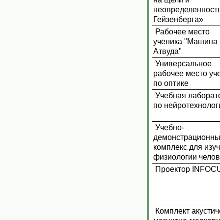
неопределенност
Гейзенберга»
Рабочее место
ученика "Машина
Атвуда"
Универсальное
рабочее место уч
по оптике
Учебная лаборат
по нейротехноло
Учебно-
демонстрационн
комплекс для изу
физиологии челов
Проектор INFOC
Комплект акустич