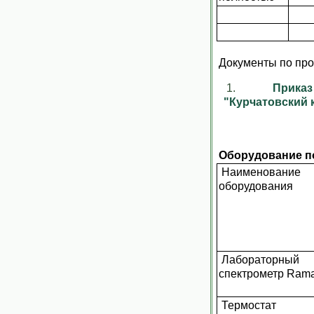
Документы по про
Прика
"Курчатовский 
Оборудование по
Наименование
оборудования
Лабораторный
спектрометр Rama
Термостат