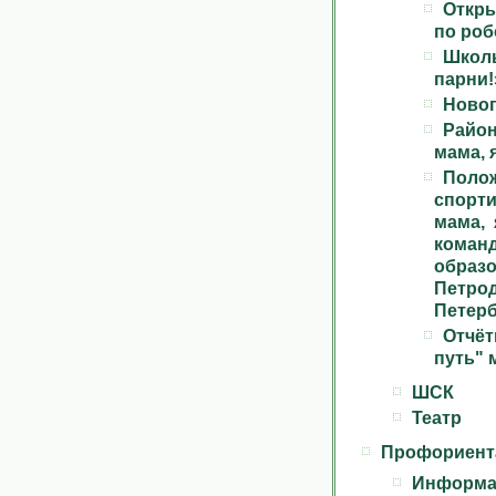
Откр
по роб
Школь
парни!
Новог
Райо
мама, 
Полож
спорт
мама, 
ком
обра
Петро
Петерб
Отчёт
путь" 
ШСК
Театр
Профориент
Информац