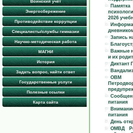
Воинский учёт
Памятка 
Энергосбережение
психологи
2026 учеб
Противодействие коррупции
Информац
дневником 
Специалисты/службы гимназии
Запись н
Научно-методическая работа
Благоуст
Важные н
МАГНИ
и их роди
История
Диктант 
Вандали
Задать вопрос, найти ответ
ОВМ 
Государственные услуги
Петродв
предупре
Полезные ссылки
Сообщен
питания
Карта сайта
Вниман
питания
День отк
ОМВД Ро