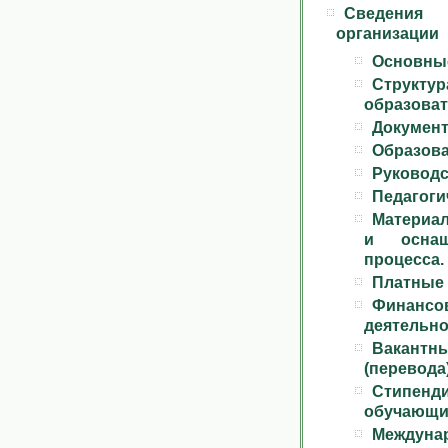
Сведения
организации
Основны
Структ
образоват
Докумен
Образов
Руковод
Педагоги
Материал
и оснащ
процесса.
Платные 
Финансов
деятельно
Вакант
(перевода
Стипен
обучающи
Междунар