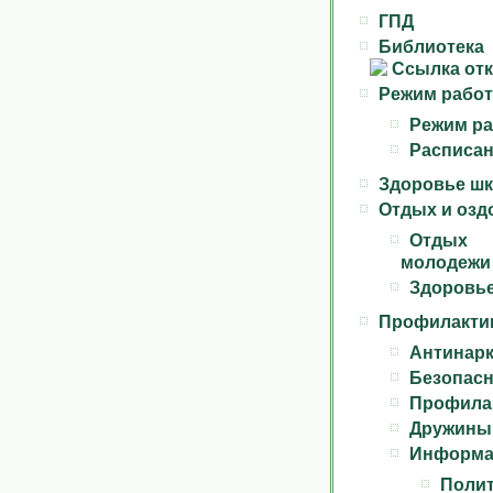
ГПД
Библиотека
Режим рабо
Режим ра
Расписан
Здоровье ш
Отдых и озд
Отдых 
молодежи 
Здоровье
Профилактик
Антинарк
Безопасн
Профилак
Дружины
Информа
Полит