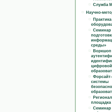
Служба 
Научно-мето
Практика
оборудов
Семина
подготов
информа
среды»
Воркшоп
аутенти
идентиф
цифрово
образоват
Форсайт
систе
безоп
образоват
Регион
площадка
Семин