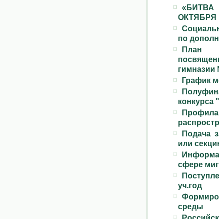
«БИТВА
ОКТЯБРЯ
Социаль
по допол
План о
посвяще
гимназии 
График м
Полуфи
конкурса 
Профи
распростр
Подача з
или секц
Информац
сфере ми
Поступле
уч.год
Формиро
среды
Российск