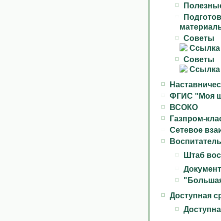
Полезны
Подгото
материалы
Сове
Сове
Наставничес
ФГИС "Моя 
ВСОКО
Газпром-кла
Сетевое вза
Воспитатель
Штаб вос
Документ
"Большая
Доступная с
Доступна