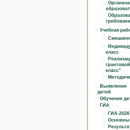
Орга
образоват
Образо
требован
Учебная раб
Смешанн
Индивид
класс
Реализ
грантово
класс"
Методиче
Выявление
детей
Обучение де
ГИА
ГИА-2026
Основные
Результа