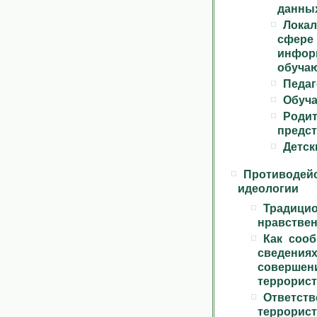
данны
Лока
сфе
инфо
обуча
Педаг
Обуч
Род
предс
Детск
Противоде
идеологии
Традици
нравстве
Как соо
сведен
совер
террорист
Ответс
террорист