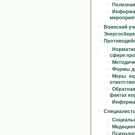
Полезна
Инфор
мероприя
Воинский уч
Энергосбер
Противодейс
Норматив
сфере про
Методиче
Формы д
Меры юр
ответстве
Обратна
фактах ко
Информа
Специалист
Социальн
Медицинс
Психолог