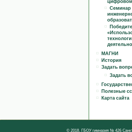
цифровом 
Семина
инженер
образова
Побед
«Исполь
техноло
деятельно
МАГНИ
История
Задать вопро
Задать в
Государстве
Полезные с
Карта сайта
© 2018, ГБОУ гимназия № 426 Санк