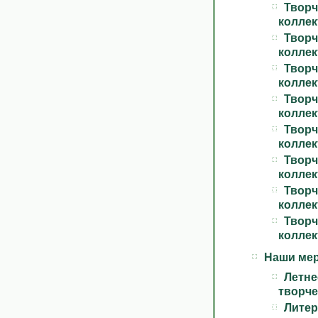
Творч
коллек
Творч
коллек
Творч
коллек
Творч
коллек
Творч
коллек
Творч
коллек
Творч
коллек
Творч
коллек
Наши ме
Летн
творче
Литер