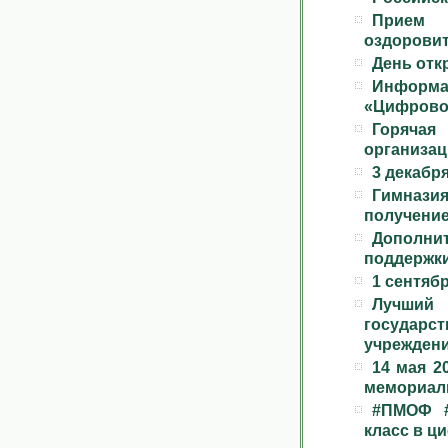
Прием 
оздорови
День отк
Информ
«Цифрово
Горяч
организац
3 декабр
Гимнази
получение
Дополни
поддержк
1 сентябр
Лучш
государс
учрежден
14 мая 2
мемориаль
#ПМОФ 
класс в ц