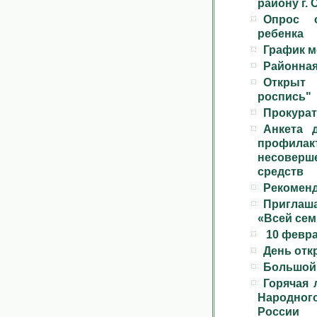
району г.
Опрос 
ребенка
График м
Районная
Открыт 
роспись"
Прокурат
Анкета 
профил
несоверш
средств
Рекоменд
Приглаша
«Всей сем
10 февра
День отк
Большой 
Горячая 
Народног
России