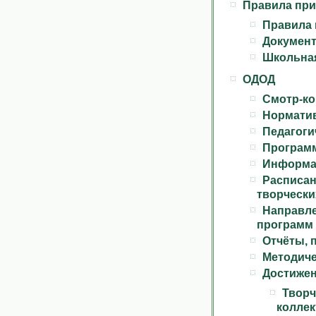
Правила при
Правила 
Документ
Школьна
ОДОД
Смотр-ко
Нормати
Педагоги
Програм
Информа
Распи
творческ
Направл
программ
Отчёты, 
Методиче
Достиже
Творч
коллек