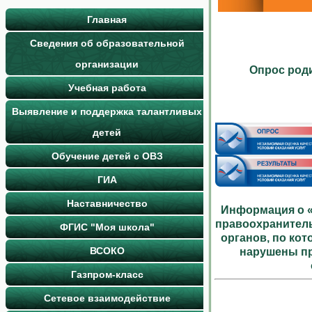
Главная
Сведения об образовательной
организации
Опрос роди
Учебная работа
Выявление и поддержка талантливых
детей
Обучение детей с ОВЗ
ГИА
Наставничество
Информация о «
правоохранител
ФГИС "Моя школа"
органов, по ко
ВСОКО
нарушены пр
Газпром-класс
Сетевое взаимодействие