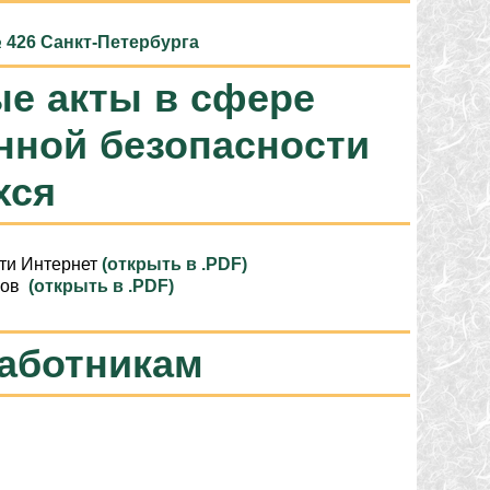
 426 Санкт-Петербурга
е акты в сфере
нной безопасности
хся
ети Интернет
(открыть в .PDF)
сов
(открыть в .PDF)
работникам