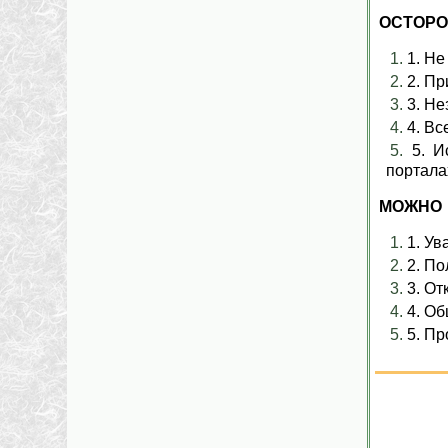
ОСТОР
1. Не
2. Пр
3. Не
4. Вс
5. И
портала
МОЖНО
1. Ув
2. По
3. От
4. Об
5. Пр