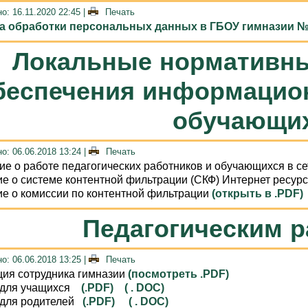
о: 16.11.2020 22:45
|
Печать
а обработки персональных данных в ГБОУ гимназии №
Локальные нормативны
беспечения информацио
обучающи
о: 06.06.2018 13:24
|
Печать
е о работе педагогических работников и обучающихся в с
е о системе контентной фильтрации (СКФ) Интернет ресур
е о комиссии по контентной фильтрации
(открыть в .PDF)
Педагогическим 
о: 06.06.2018 13:25
|
Печать
ия сотрудника гимназии
(посмотреть .PDF)
 для учащихся
(.PDF)
( . DOC)
 для родителей
(.PDF)
( . DOC)