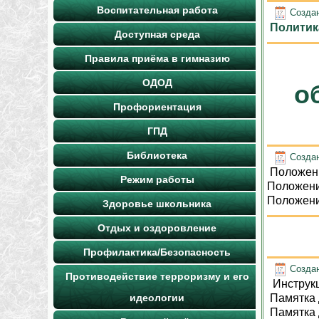
Воспитательная работа
Создан
Политик
Доступная среда
Правила приёма в гимназию
ОДОД
о
Профориентация
ГПД
Библиотека
Создан
Положени
Режим работы
Положени
Положени
Здоровье школьника
Отдых и оздоровление
Профилактика/Безопасность
Создан
Противодействие терроризму и его
Инструкц
идеологии
Памятка
Памятка