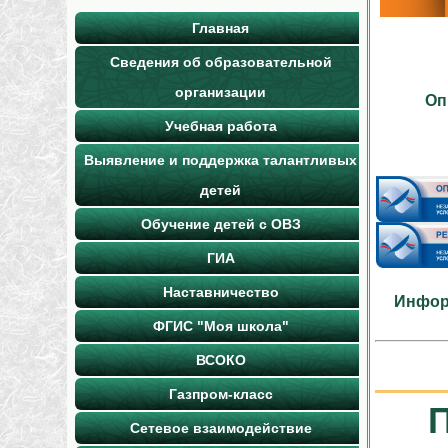
Главная
Сведения об образовательной
организации
Оп
Учебная работа
Выявление и поддержка талантливых
детей
Обучение детей с ОВЗ
ГИА
Наставничество
Инфор
ФГИС "Моя школа"
ВСОКО
Газпром-класс
Сетевое взаимодействие