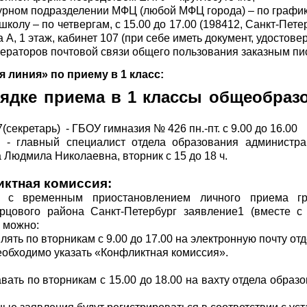
ктурном подразделении МФЦ (любой МФЦ города) – по графи
 школу – по четвергам, с 15.00 до 17.00 (198412, Санкт-Пе
а А, 1 этаж, кабинет 107 (при себе иметь документ, удостов
операторов почтовой связи общего пользования заказным п
я линия» по приему в 1 класс:
ядке приема в 1 классы общеобраз
(секретарь) - ГБОУ гимназия № 426 пн.-пт. с 9.00 до 16.00
3 - главный специалист отдела образования администр
 Людмила Николаевна, вторник с 15 до 18 ч.
ктная комиссия:
 с временным приостановлением личного приема гр
рцового района Санкт-Петербург заявление1 (вместе с
 можно:
лять по вторникам с 9.00 до 17.00 на электронную почту о
еобходимо указать «Конфликтная комиссия».
вать по вторникам с 15.00 до 18.00 на вахту отдела образов