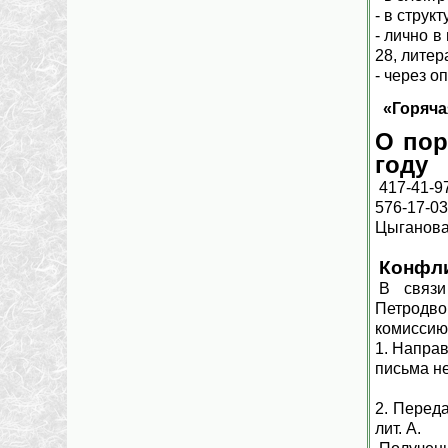
- в стру
- лично в
28, литер
- через 
«Горяча
О пор
году
417-41-97
576-17-0
Цыганова
Конфли
В связи
Петродво
комиссию
1. Направ
письма н
2. Переда
лит. А.