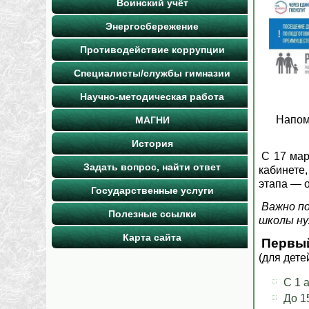
Воинский учёт
Энергосбережение
Противодействие коррупции
Специалисты/службы гимназии
Научно-методическая работа
Напом
МАГНИ
История
C 17 мар
Задать вопрос, найти ответ
кабинете
этапа — о
Государственные услуги
Важно по
Полезные ссылки
школы ну
Карта сайта
Первый
(для дет
С 1 
До 1