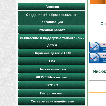
Главная
Сведения об образовательной
организации
Оп
Учебная работа
Выявление и поддержка талантливых
детей
Обучение детей с ОВЗ
ГИА
Наставничество
Инфор
ФГИС "Моя школа"
ВСОКО
Газпром-класс
Сетевое взаимодействие