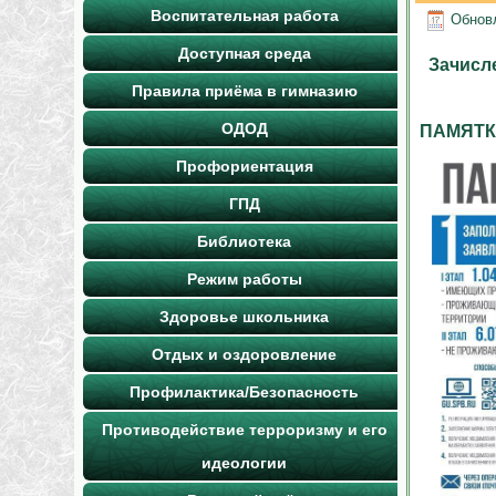
Воспитательная работа
Обновл
Доступная среда
Зачисле
Правила приёма в гимназию
ОДОД
ПАМЯТ
Профориентация
ГПД
Библиотека
Режим работы
Здоровье школьника
Отдых и оздоровление
Профилактика/Безопасность
Противодействие терроризму и его
идеологии