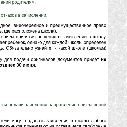
шений родителям.
 отказов в зачислении.
едное, внеочередное и преимущественное право
е, где расположена школа).
терием принятия решения о зачислении в школу.
вает ребёнок, однако для каждой школы определён
. Обязательно узнайте, к какой школе (школам)
лу для подачи оригиналов документов придёт
не
позднее 30 июня
.
даты подачи заявления направление приглашений
ители могут подавать заявления в школы любого
е школьников принимают на оставшиеся свободные