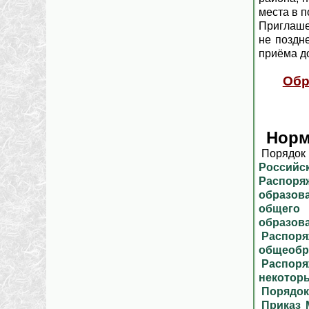
места в п
Приглаше
не поздн
приёма д
Обр
Норм
Порядок
Российск
Распор
образов
общего 
образов
Распо
общеобра
Распоря
некотор
Порядок
Приказ 