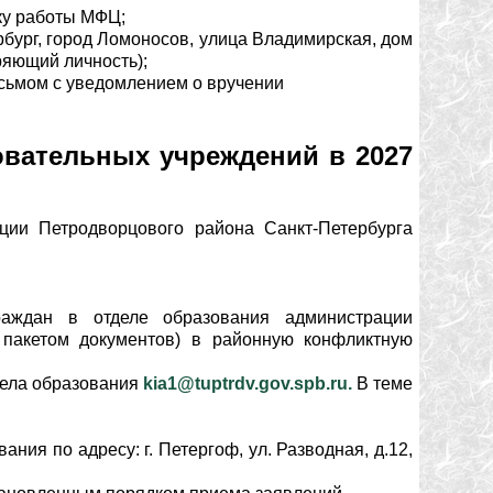
ку работы МФЦ;
тербург, город Ломоносов, улица Владимирская, дом
еряющий личность);
исьмом с уведомлением о вручении
овательных учреждений в 2027
ации Петродворцового района Санкт-Петербурга
аждан в отделе образования администрации
 пакетом документов) в районную конфликтную
тдела образования
kia1@tuptrdv.gov.spb.ru
.
В теме
ания по адресу: г. Петергоф, ул. Разводная, д.12,