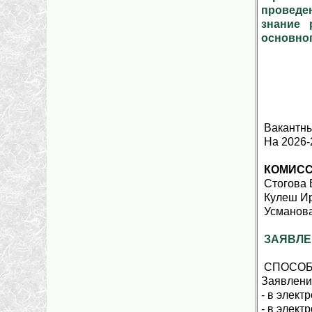
проведе
знание 
основног
Вакантны
На 2026-
КОМИСС
Стогова 
Кулеш Ир
Усманова
ЗАЯВЛЕ
СПОСОБ
Заявлени
- в элект
- в элек