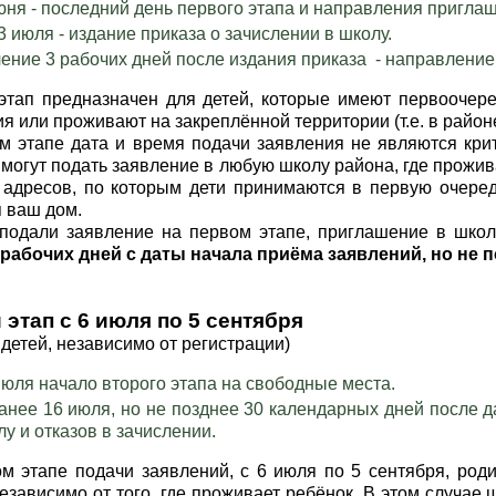
юня - последний день первого этапа и направления пригла
, 3 июля - издание приказа о зачислении в школу.
чение 3 рабочих дней после издания приказа - направление
этап предназначен для детей, которые имеют первоочер
я или проживают на закреплённой территории (т.е. в район
м этапе дата и время подачи заявления не являются кри
 могут подать заявление в любую школу района, где прожи
 адресов, по которым дети принимаются в первую очередь
я ваш дом.
подали заявление на первом этапе, приглашение в шко
 рабочих дней с даты начала приёма заявлений, но не 
 этап с 6 июля по 5 сентября
 детей, независимо от регистрации)
июля начало второго этапа на свободные места.
анее 16 июля, но не позднее 30 календарных дней после 
лу и отказов в зачислении.
м этапе подачи заявлений, с 6 июля по 5 сентября, род
независимо от того, где проживает ребёнок. В этом случа