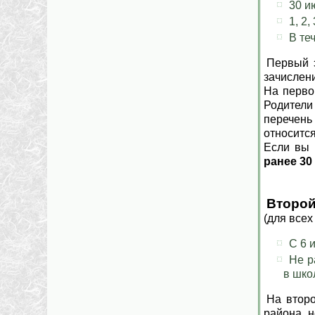
30 и
1, 2
В те
Первый 
зачислени
На перво
Родители
перечень
относитс
Если вы 
ранее 30
Второй
(для всех
С 6 
Не р
в шко
На второ
района, 