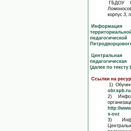
ГБДОУ №
Ломоносов
корпус 3, 
Информац
территориальн
педагогичес
Петродворцового
Центральна
педагогическая
(далее по тексту
Ссылки на ресу
1) Обуче
obr.spb.ru
2) Инфо
организ
http://ww
s-ovz
3) Инф
Централ