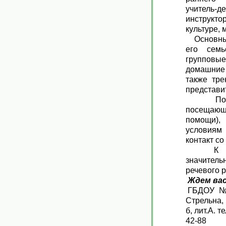
учитель-
инструкт
культуре,
Основным
его семь
групповые
домашние 
также тре
представи
По итог
посещаю
помощи),
условиям 
контакт со
К концу
значитель
речевого р
Ждем вас
ГБДОУ № 
Стрельна,
б, лит.А. т
42-88