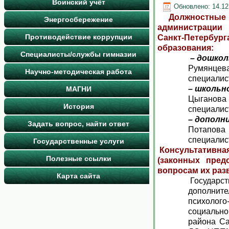
Воинский учёт
Обновлено: 14.12
Должностные
Энергосбережение
администрации
Противодействие коррупции
Санкт-Петербу
образования:
Специалисты/службы гимназии
– дошкол
Румянцев
Научно-методическая работа
специалист
– школьн
МАГНИ
Цыганова
История
специалист
– дополн
Задать вопрос, найти ответ
Потапов
специалист
Государственные услуги
Консультатив
Полезные ссылки
(законных пред
вопросам их раз
Карта сайта
Государс
дополнит
психолого
социальн
района Са