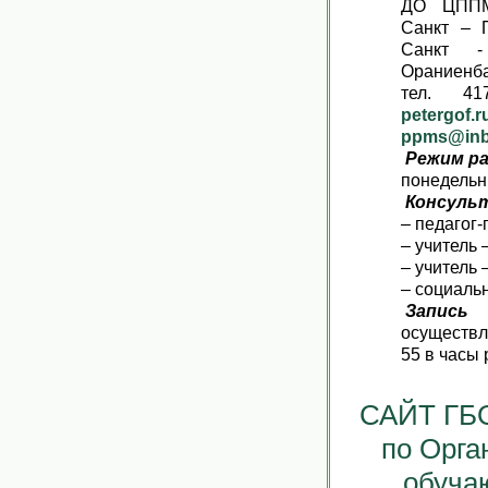
ДО ЦППМ
Санкт – П
Санкт -
Ораниенбау
тел. 41
petergof.r
ppms@inb
Режим р
понедельни
Консуль
– педагог-
– учитель 
– учитель 
– социальн
Запис
осуществл
55 в часы 
САЙТ ГБО
по Орга
обуча