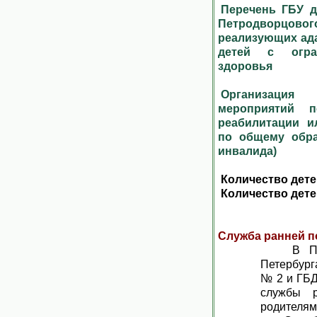
Перечень ГБУ д
Петродворцовог
реализующих ад
детей с огра
здоровья
Организация
мероприятий по
реабилитации и
по общему обра
инвалида)
Количество детей
Количество детей
Служба ранней 
В Петро
Петербург
№ 2 и ГБД
службы 
родителям