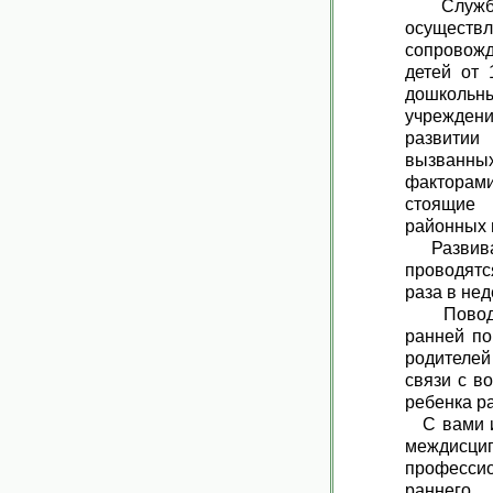
Служба 
осуществл
сопровож
детей от 
дошкол
учрежден
развитии
вызванн
факторами
стоящие
районных 
Развиваю
проводятс
раза в нед
Поводом
ранней по
родителей
связи с в
ребенка ра
С вами и 
междис
профессио
раннего 