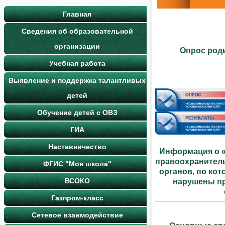
Главная
Сведения об образовательной
организации
Опрос роди
Учебная работа
Выявление и поддержка талантливых
детей
Обучение детей с ОВЗ
ГИА
Наставничество
Информация о «
правоохранител
ФГИС "Моя школа"
органов, по ко
ВСОКО
нарушены пр
Газпром-класс
Сетевое взаимодействие