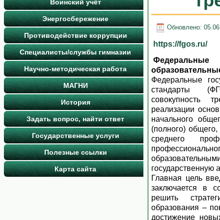
тр
Воинский учёт
Энергосбережение
Обновлено: 05.06
Противодействие коррупции
https://fgos.ru/
Специалисты/службы гимназии
Федеральн
Научно-методическая работа
образовательны
Федеральные гос
МАГНИ
стандарты (Ф
совокупность т
История
реализации осно
Задать вопрос, найти ответ
начального общег
(полного) общего,
Государственные услуги
среднего проф
профессион
Полезные ссылки
образовательны
государственную 
Карта сайта
Главная цель вв
заключается в с
решить стратег
образования – по
достижение новых