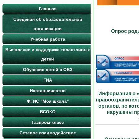
Главная
Сведения об образовательной
организации
Опрос роди
Учебная работа
Выявление и поддержка талантливых
детей
Обучение детей с ОВЗ
ГИА
Наставничество
Информация о «
правоохранител
ФГИС "Моя школа"
органов, по ко
ВСОКО
нарушены пр
Газпром-класс
Сетевое взаимодействие