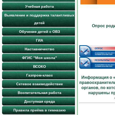
Учебная работа
Выявление и поддержка талантливых
детей
Опрос роди
Обучение детей с ОВЗ
ГИА
Наставничество
ФГИС "Моя школа"
ВСОКО
Газпром-класс
Информация о «
правоохранител
Сетевое взаимодействие
органов, по ко
Воспитательная работа
нарушены пр
Доступная среда
Правила приёма в гимназию