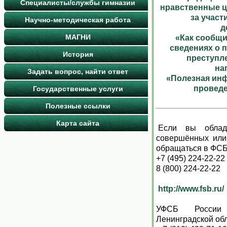
Специалисты/службы гимназии
нравственные ц
за участ
Научно-методическая работа
д
МАГНИ
«Как сообщи
сведениях о 
История
преступл
на
Задать вопрос, найти ответ
«Полезная ин
провед
Государственные услуги
Полезные ссылки
Карта сайта
Если вы облад
совершённых или 
обращаться в ФСБ
+7 (495) 224-22-22
8 (800) 224-22-22
http://www.fsb.ru/
УФСБ России
Ленинградской об