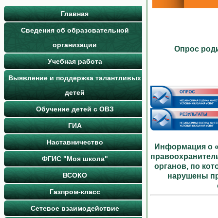
Главная
Сведения об образовательной
организации
Опрос роди
Учебная работа
Выявление и поддержка талантливых
детей
Обучение детей с ОВЗ
ГИА
Наставничество
Информация о «
правоохранител
ФГИС "Моя школа"
органов, по ко
ВСОКО
нарушены пр
Газпром-класс
Сетевое взаимодействие