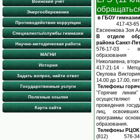
Воинский учёт
обращаться
Энергосбережение
в ГБОУ гимнази
Противодействие коррупции
417-43-65 - за
Евсеенкова Зоя А
Специалисты/службы гимназии
В отделе обра
района Санкт-Пе
Научно-методическая работа
576-17-03 - в
МАГНИ
образовани
Николаевна, вторни
История
417-21-14 - Мет
Окулова Виктория 
Задать вопрос, найти ответ
14.00 до 17.00, пя
Государственные услуги
Телефоны горяч
"Горячие линии"
Полезные ссылки
осуществляют 
проведения госуд
Карта сайта
лиц, освоивших
программы основ
образования.
Телефоны РЦОК
(812) 576-