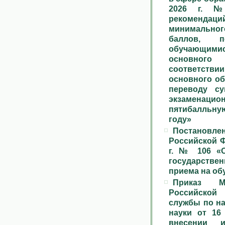
2026 г. №
рекоменд
минимально
баллов, п
обучающимис
основного
соответст
основного об
переводу с
экзаменаци
пятибалльну
году»
Постанов
Российской Ф
г. № 106 «О
государстве
приема на обу
Приказ Ми
Российской
службы по на
науки от 16
внесении 