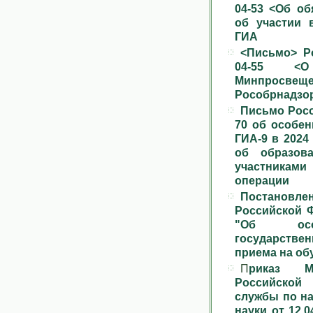
04-53 <Об об
об участии 
ГИА
<Письмо> Ро
04-55 <О
Минпросв
Рособрнадзор
Письмо Росо
70 об особен
ГИА-9 в 2024
об образов
участника
операции
Постанов
Российской Ф
"Об особ
государстве
приема на обу
П
риказ Ми
Российской
службы по на
науки от 12.