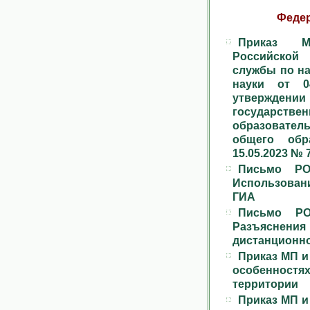
Феде
Приказ Ми
Российской
службы по на
науки от 0
утвержден
государстве
образовате
общего обра
15.05.2023 № 
Письмо РО
Использован
ГИА
Письмо РО
Разъяснен
дистанционн
Приказ МП и
особеннос
территории
Приказ МП и