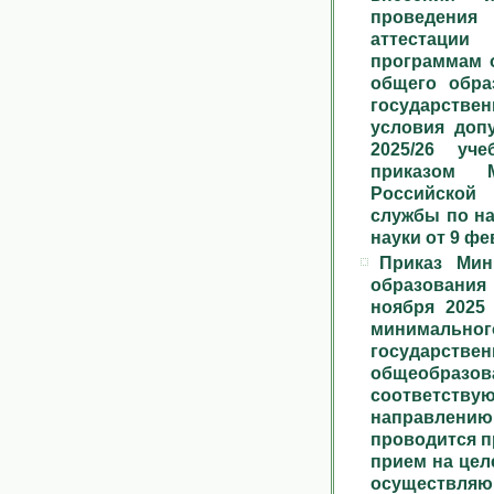
проведения
аттестаци
программам 
общего обра
государстве
условия допу
2025/26 уч
приказом М
Российской
службы по на
науки от 9 фе
Приказ Мин
образования
ноября 2025
минимальног
государс
общеобраз
соответств
направлени
проводится п
прием на цел
осуществл