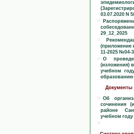
эпидемиол
(Зарегистр
03.07.2020 N 5
Распоряжен
собеседова
29_12_2025
Рекомендац
(приложение 
11-2025 №04-
О проведе
(изложения) в
учебном год
образованию о
Документы 
Об организ
сочинения (
районе Сан
учебном году 
Система опов