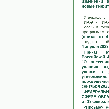
изменении в
новые терри
Утверждены
ГИА-9 и ГИА-
России и Росо
программам о
(
приказ от 4
среднего о
4 апреля 2023 
Приказ Ми
Российской Ф
"О внесени
условия вы
успехи в у
утвержденн
просвещения
сентября 2023
ФЕДЕРАЛЬН
СФЕРЕ ОБР
от 13 февраля 
<Письмо> Ро