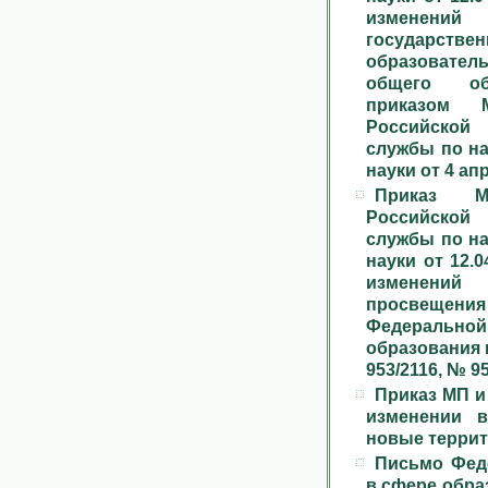
изменений
государстве
образовате
общего об
приказом М
Российской
службы по на
науки от 4 апр
Приказ Ми
Российской
службы по на
науки от 12.
изменений
просвещени
Федеральной
образования и
953/2116, № 9
Приказ МП и
изменении в
новые терри
Письмо Фед
в сфере обра