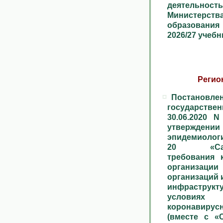
деятельнос
Министер
образования
2026/27 учеб
Регио
Постан
государствен
30.06.2020 N
утверж
эпидемиологич
20 «Санит
требования 
организаци
организаций 
инфраструкт
условиях 
коронавиру
(вместе с «С